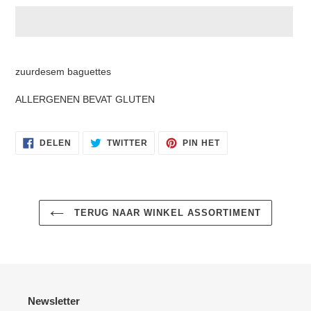
Product
toegevoegen
zuurdesem baguettes
aan
je
ALLERGENEN BEVAT GLUTEN
winkelwagen
DELEN
TWITTEREN
PINNEN
DELEN
TWITTER
PIN HET
OP
OP
OP
FACEBOOK
TWITTER
PINTEREST
TERUG NAAR WINKEL ASSORTIMENT
Newsletter